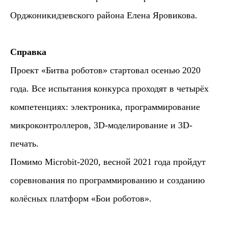
Орджоникидзевского района Елена Яровикова.
Справка
Главная
О нас
Проект «Битва роботов» стартовал осенью 2020
Курсы
Наши эксперты
года. Все испытания конкурса проходят в четырёх
Проекты
Документы
Новости
Летний лагерь
компетенциях: электроника, программирование
микроконтроллеров, 3D-моделирование и 3D-
Присоединяйтесь к нам в соцсетях:
печать.
Помимо Microbit-2020, весной 2021 года пройдут
Политика обработки персональных данных
Согласие на обработку персональных
соревнования по программированию и созданию
данных
колёсных платформ «Бои роботов».