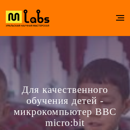
Для качественного
обучения детей -
микрокомпьютер BBC
micro:bit