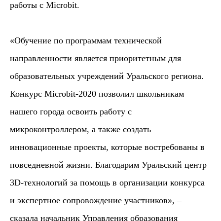
работы с Microbit.
+7 (922) 203 51 52
MLABSPRO@MAIL.RU
«Обучение по программам технической
направленности является приоритетным для
Адрес: Технопарк высоких технологий
образовательных учреждений Уральского региона.
Свердловской области
«Университетский» г. Екатеринбург, ул.
Конкурс Microbit-2020 позволил школьникам
Конструкторов 5 оф. 1143
нашего города освоить работу с
микроконтроллером, а также создать
инновационные проекты, которые востребованы в
повседневной жизни. Благодарим Уральский центр
3D-технологий за помощь в организации конкурса
© М-ЛАБС 2017-2024.
и экспертное сопровождение участников», –
Все права защищены
сказала начальник Управления образования