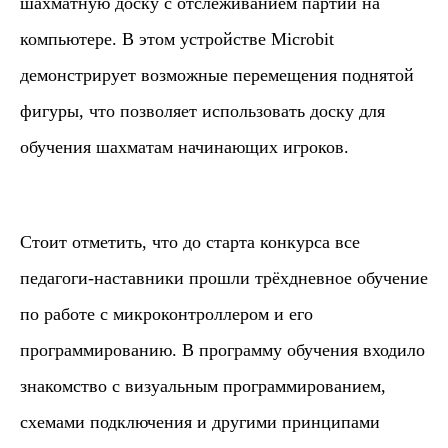
шахматную доску с отслеживанием партии на
компьютере. В этом устройстве Microbit
демонстрирует возможные перемещения поднятой
фигуры, что позволяет использовать доску для
обучения шахматам начинающих игроков.
Уральская научная мастерская «М-ЛАБС»
Резидент Технопарка высоких технологий
Стоит отметить, что до старта конкурса все
Свердловской области «Университетский»,
регионального оператора «Сколково»
педагоги-наставники прошли трёхдневное обучение
по работе с микроконтроллером и его
программированию. В программу обучения входило
знакомство с визуальным программированием,
схемами подключения и другими принципами
По вопросам сотрудничества: