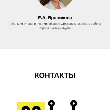
По вопросам сотрудничества:
+7 (922) 203 51 52
Е.А. Яровикова
MLABSPRO@MAIL.RU
начальник Управления образования Орджоникидзевского района
города Екатеринбурга
Адрес: Технопарк высоких технологий
Свердловской области
«Университетский» г. Екатеринбург, ул.
Конструкторов 5 оф. 1143
КОНТАКТЫ
© М-ЛАБС 2017-2024.
Все права защищены