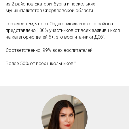
из 2 районов Екатеринбурга и нескольких
муниципалитетов Свердловской области.
Горжусь тем, что от Орджоникидзевского района
представлено 100% участников от всех заявившихся
на категорию детей 6+, это воспитанники ДОУ.
Соответственно, 99% всех воспитателей.
Более 50% от всех школьников."
Уральская научная мастерская «М-ЛАБС»
Резидент Технопарка высоких технологий
Свердловской области «Университетский»,
регионального оператора «Сколково»