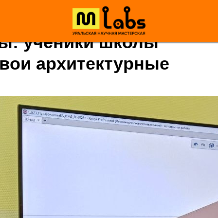
ы: ученики школы
вои архитектурные