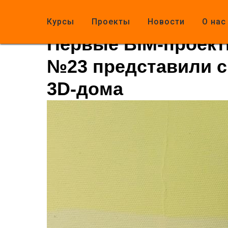
Курсы
Проекты
Новости
О нас
Первые BIM-проект
№23 представили с
3D-дома