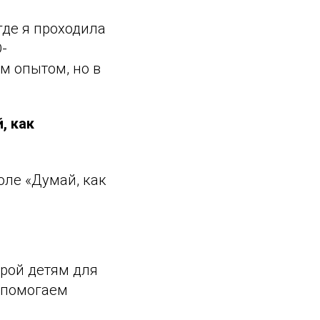
где я проходила
-
м опытом, но в
, как
оле «Думай, как
орой детям для
 помогаем