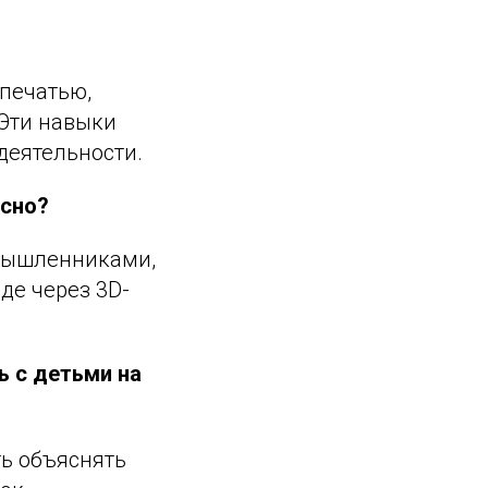
печатью,
 Эти навыки
деятельности.
есно?
омышленниками,
де через 3D-
ь с детьми на
ь объяснять