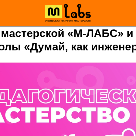
еское творчество». Инте
олохиной, педагога Урал
 мастерской «М-ЛАБС» и
олы «Думай, как инжене