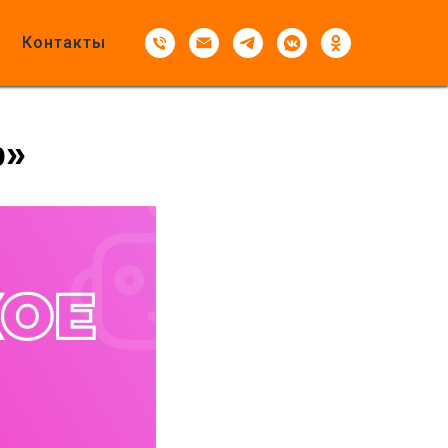
рвью
Контакты
ьской
р»