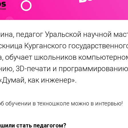
ина, педагог Уральской научной мас
скница Курганского государственног
а, обучает школьников компьютерно
ию, 3D-печати и программированию
«Думай, как инженер».
об обучении в техношколе можно в интервью!
шили стать педагогом?