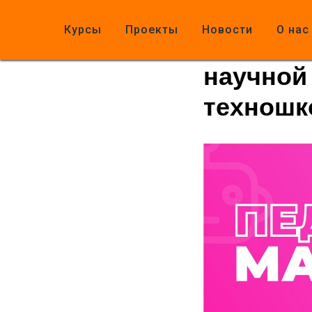
«Технич
Курсы
Проекты
Новости
О нас
Лидии В
научной
техношк