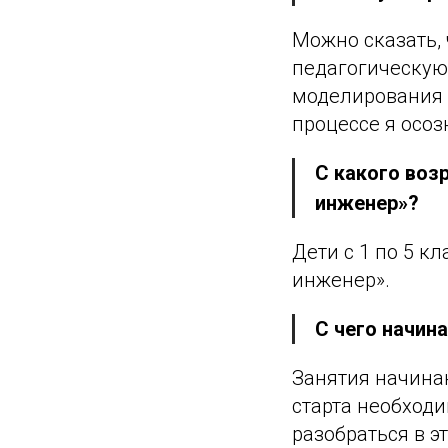
Можно сказать, 
педагогическую
моделирования д
процессе я осоз
С какого воз
инженер»?
Дети с 1 по 5 к
инженер».
С чего начин
Занятия начинаю
старта необход
разобраться в э