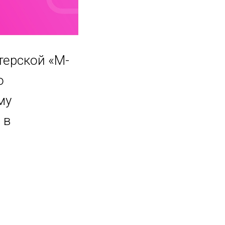
терской «М-
о
му
 в