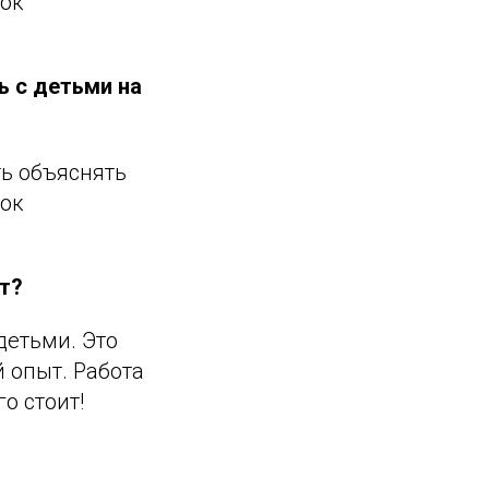
нок
ь с детьми на
ь объяснять
нок
ют?
детьми. Это
 опыт. Работа
о стоит!