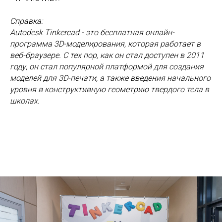
© М-ЛАБС 2017-2024.
Все права защищены
Справка:
Autodesk
Tinkercad - это бесплатная онлайн-
программа 3D-моделирования, которая работает в
веб-браузере. С тех пор, как он стал доступен в 2011
году, он стал популярной платформой для создания
моделей для 3D-печати, а также введения начального
Главная
О нас
уровня в конструктивную геометрию твердого тела в
Курсы
Наши эксперты
школах.
Проекты
Документы
Новости
Летний лагерь
Присоединяйтесь к нам в соцсетях:
Политика обработки персональных данных
Согласие на обработку персональных
данных