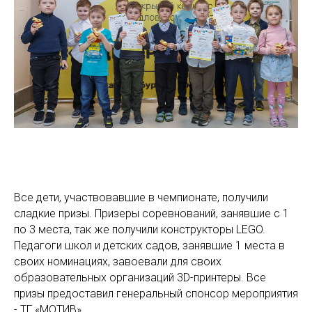
По вопросам сотрудничества:
+7 (922) 203 51 52
MLABSPRO@MAIL.RU
Адрес: Технопарк высоких технологий
Свердловской области
«Университетский» г. Екатеринбург, ул.
Конструкторов 5 оф. 1143
Все дети, участвовавшие в чемпионате, получили
сладкие призы. Призеры соревнований, занявшие с 1
по 3 места, так же получили конструкторы LEGO.
Педагоги школ и детских садов, занявшие 1 места в
своих номинациях, завоевали для своих
образовательных организаций 3D-принтеры. Все
призы предоставил генеральный спонсор мероприятия
- ТГ «МОТИВ».