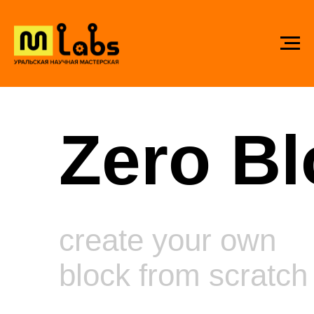
Zero Bl
create your own
block from scratch