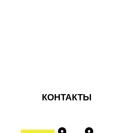
Уральская научная мастерская «М-ЛАБС»
КОНТАКТЫ
Резидент Технопарка высоких технологий
Свердловской области «Университетский»,
регионального оператора «Сколково»