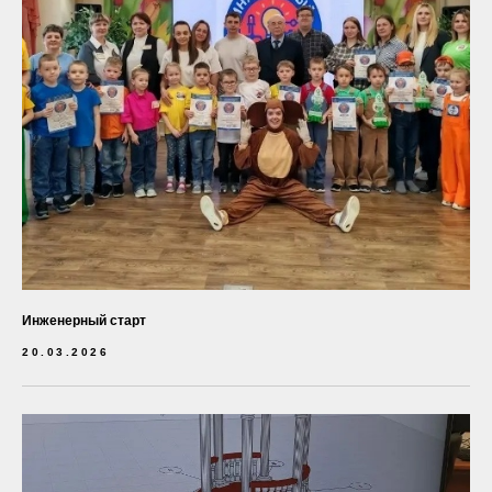
Уральская научная мастерская «М-ЛАБС»
Резидент Технопарка высоких технологий
Свердловской области «Университетский»,
регионального оператора «Сколково»
Инженерный старт
По вопросам сотрудничества:
20.03.2026
+7 (922) 203 51 52
MLABSPRO@MAIL.RU